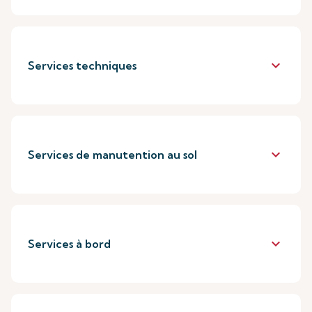
keyboard_arrow_down
Services techniques
keyboard_arrow_down
Services de manutention au sol
keyboard_arrow_down
Services à bord