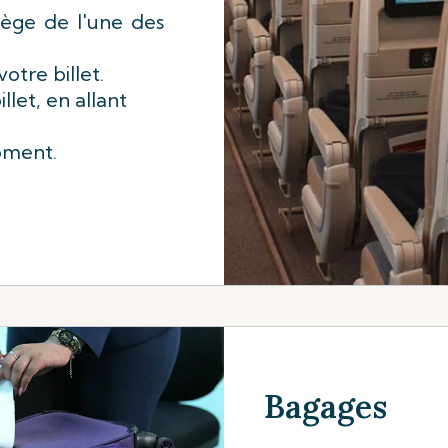
iège de l'une des
tre billet.
llet, en allant
oment.
Bagages