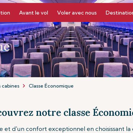
tion
Avant le vol
Voler avec nous
Destinatio
ue
 cabines
Classe Économique
ouvrez notre classe Économ
 et d'un confort exceptionnel en choisissant la