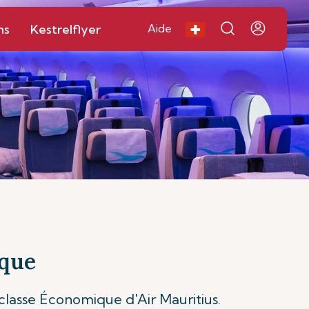
ns
Kestrelflyer
Aide
ique
 classe Économique d'Air Mauritius.