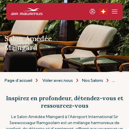
Salon Amédée
Maingard
Page d’accueil
Voler avec nous
Nos Salons
Le Salo
Inspirez en profondeur, détendez-vous et
ressourcez-vous
Le Salon Amédée Maingard à l'Aéroport International Sir
Seewoosagur Ramgoolam est un mélange harmonieux de
confort, de détente et d’agrément, offrant aux voyageurs un