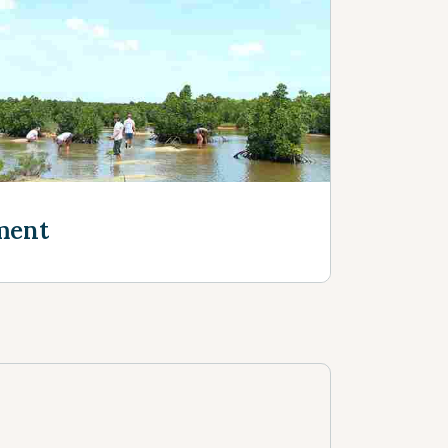
s
ment
s