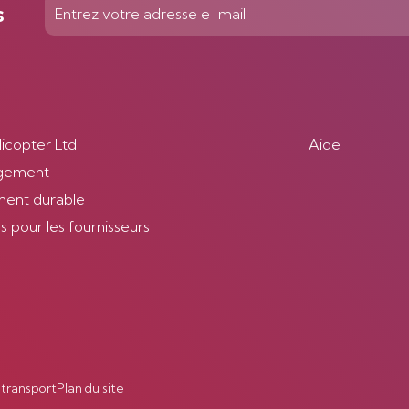
s
licopter Ltd
Aide
gement
ent durable
 pour les fournisseurs
 transport
Plan du site