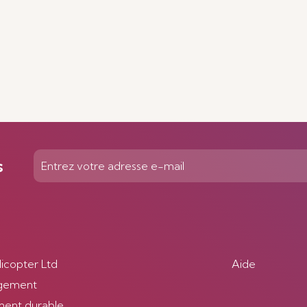
s
licopter Ltd
Aide
gement
ent durable