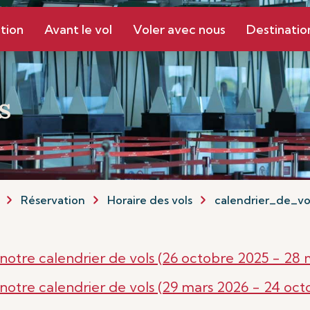
tion
Avant le vol
Voler avec nous
Destinatio
s
Réservation
Horaire des vols
calendrier_de_vo
 notre calendrier de vols (26 octobre 2025 - 28 
 notre calendrier de vols (29 mars 2026 - 24 oct