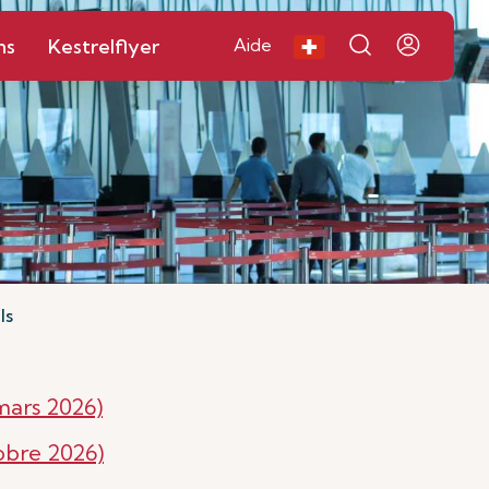
ns
Kestrelflyer
Aide
ls
mars 2026)
obre 2026)