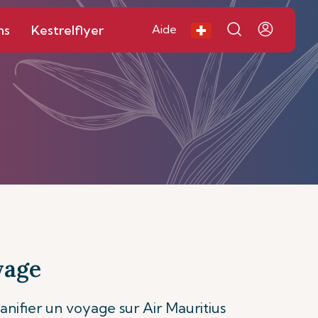
ns
Kestrelflyer
Aide
yage
anifier un voyage sur Air Mauritius