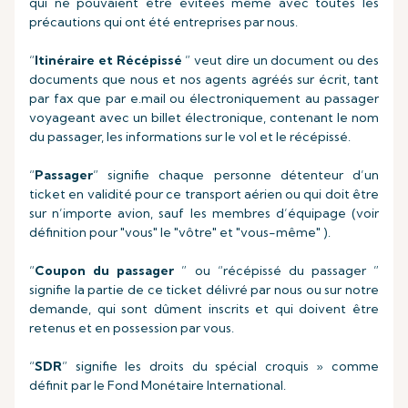
qui ne pouvaient être évitées même avec toutes les
précautions qui ont été entreprises par nous.
“
Itinéraire et Récépissé
” veut dire un document ou des
documents que nous et nos agents agréés sur écrit, tant
par fax que par e.mail ou électroniquement au passager
voyageant avec un billet électronique, contenant le nom
du passager, les informations sur le vol et le récépissé.
“
Passager
” signifie chaque personne détenteur d’un
ticket en validité pour ce transport aérien ou qui doit être
sur n’importe avion, sauf les membres d’équipage (voir
définition pour "vous" le "vôtre" et "vous-même" ).
“
Coupon du passager
” ou “récépissé du passager ”
signifie la partie de ce ticket délivré par nous ou sur notre
demande, qui sont dûment inscrits et qui doivent être
retenus et en possession par vous.
“
SDR
” signifie les droits du spécial croquis » comme
définit par le Fond Monétaire International.