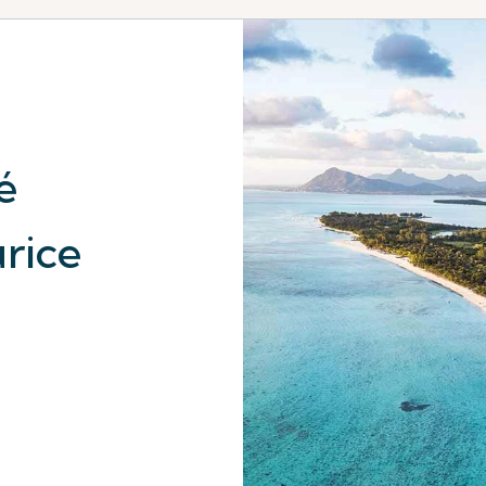
é
rice