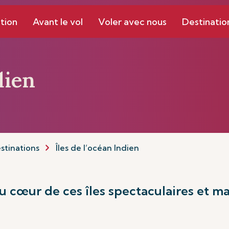
tion
Avant le vol
Voler avec nous
Destinatio
dien
stinations
Îles de l’océan Indien
u cœur de ces îles spectaculaires et ma