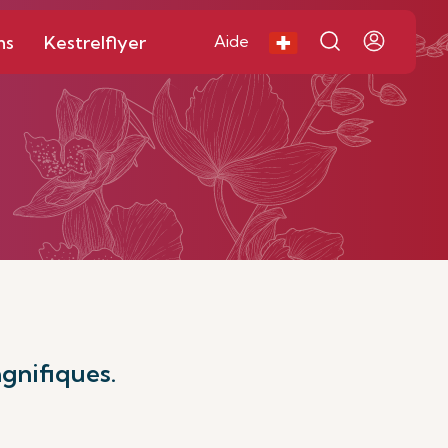
ns
Kestrelflyer
Aide
gnifiques.