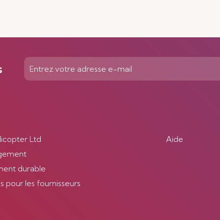
En savoir plus
s
licopter Ltd
Aide
gement
ent durable
 pour les fournisseurs