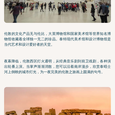
伦敦的文化产品无与伦比，大英博物馆和国家美术馆等世界知名博
物馆收藏着全球独一无二的珍品。泰特现代美术馆和设计博物馆是
当代艺术和设计爱好者的天堂。
夜幕降临，伦敦西区灯火通明，从经典音乐剧到前卫戏剧，各种演
出轮番上演。当掌声渐渐消散，您可以沿着南岸漫步，欣赏泰晤士
河上倒映的城市灯光，为一夜完美的伦敦之旅画上圆满的句号。