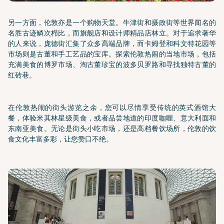
另一方面，伦敦亦是一个购物天堂。牛津街和摄政街等世界闻名的
名胜古迹鳞次栉比，而旗舰店和设计师精品店林立。对于追求奢华
的人来说，庞德街汇集了众多高端品牌，而卡姆登和科文特花园等
市场则是古董和手工艺品的宝库。探索伦敦热闹的当地市场，包括
充满美食的博罗市场、淘古董珍宝的波多贝罗路和寻找独特古董的
红砖巷。
在伦敦热闹的街头游览之余，您可以尽情享受传统的英式酒馆大
餐，体验米其林星级美食，或者品尝地道的印度咖喱、意大利面和
东南亚美食。无论是街头小吃市场，还是高档餐饮场所，伦敦的饮
食文化丰富多彩，让您赞口不绝。