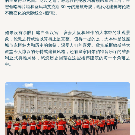
的王室侍卫见面。咫尺之遥，标志性的伦敦塔桥横跨泰晤士河，带
您领略碎片塔和圣玛莉艾克斯 30 号的建筑奇观，现代化建筑与伦敦
不断变化的天际线交相辉映。
如果没有亲眼目睹白金汉宫、议会大厦和雄伟的大本钟的壮观景
象，伦敦之行就难以算得上是完整。值得一提的是，大本钟是这座
城市永恒魅力和历史的象征，深受人们的喜爱。欣赏威斯敏斯特大
教堂令人惊叹的哥特式建筑风格，还有皇家阿尔伯特音乐厅的维多
利亚式典雅风格，悠悠历史回荡在这些雄伟建筑的每一个角落之
中。