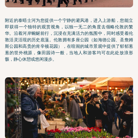
附近的泰晤士河为您提供一个宁静的避风港，进入上游船，您能立
即获得一个独特的观赏视角，以独一无二的角度去领略伦敦的繁
华。沿着河岸蜿蜒前行，沉浸在充满活力的氛围中，同时感受着伦
敦活灵活现的历史底薀。伦敦拥有多座公园（如海德公园、圣詹姆
斯公园和高贵的肯辛顿花园），在喧闹的城市景观中提供了郁郁葱
葱的世外桃源，像田园诗一般，当地人和游客均可在此处放浪形
骸，静心休憩或悠闲漫步。