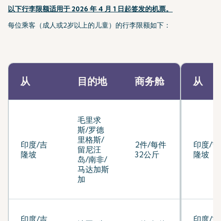
以下行李限额适用于 2026 年 4 月 1 日起签发的机票。
每位乘客（成人或2岁以上的儿童）的行李限额如下：
从
目的地
商务舱
从
毛里求
斯/罗德
里格斯/
印度/吉
2件/每件
印度/吉
留尼汪
隆坡
32公斤
隆坡
岛/南非/
马达加斯
加
印度/吉
印度/吉