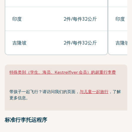
印度
2件/每件32公斤
印度
吉隆坡
2件/每件32公斤
吉隆坡
特殊类别（学生、海员、Kestrelflyer 会员）的超重行李费
带孩子一起飞行？请访问我们的页面，
与儿童一起旅行
，了解
更多信息。
标准行李托运程序