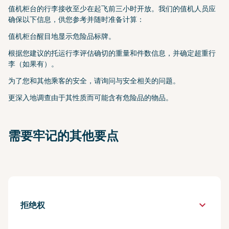
值机柜台的行李接收至少在起飞前三小时开放。我们的值机人员应
确保以下信息，供您参考并随时准备计算：
值机柜台醒目地显示危险品标牌。
根据您建议的托运行李评估确切的重量和件数信息，并确定超重行
李（如果有）。
为了您和其他乘客的安全，请询问与安全相关的问题。
更深入地调查由于其性质而可能含有危险品的物品。
需要牢记的其他要点
keyboard_arrow_down
拒绝权