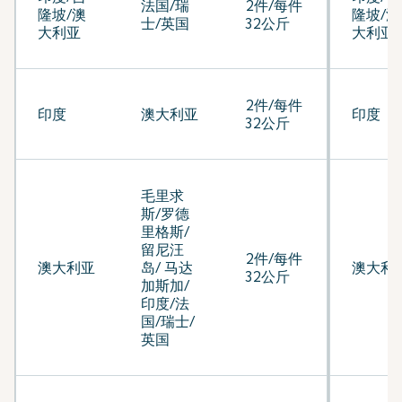
法国/瑞
2件/每件
隆坡/澳
隆坡/澳
士/英国
32公斤
大利亚
大利亚
2件/每件
印度
澳大利亚
印度
32公斤
毛里求
斯/罗德
里格斯/
留尼汪
2件/每件
澳大利亚
岛/ 马达
澳大利
32公斤
加斯加/
印度/法
国/瑞士/
英国