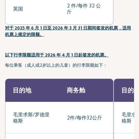
2 件/每件 32 公
英国
斤
对于 2025 年 6 月 1 日至 2026 年 3 月 31 日期间签发的机票，适用
机票上规定的限额。
以下行李限额适用于 2026 年 4 月 1 日起签发的机票。
每位乘客（成人或2岁以上的儿童）的行李限额如下：
目的地
商务舱
目的
毛里求斯/罗德里
毛里求
2件/每件32公斤
格斯
格斯