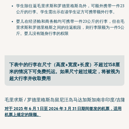
学生除往返毛里求斯和罗德里格斯岛外，可额外携带一件23
公斤的行李。学生需出示在读学生证方可携带额外行李。
婴儿在经济舱和商务舱均可携带一件23公斤的行李，但在毛
里求斯和罗德里格斯之间的往返航段，则行李限额为一件5公
斤。婴儿没有随身行李的权限
下表中的行李在尺寸（高度+宽度+长度）不超过158厘
米的情况下可免费托运。如果尺寸超过规定，将被视为
超大行李并收取费用
毛里求斯 / 罗德里格斯岛
留尼汪岛
马达加斯加
南非
印度/吉隆
对于 2025 年 6 月 1 日至 2026 年 3 月 31 日期间签发的机票，适用
机票上规定的限额。