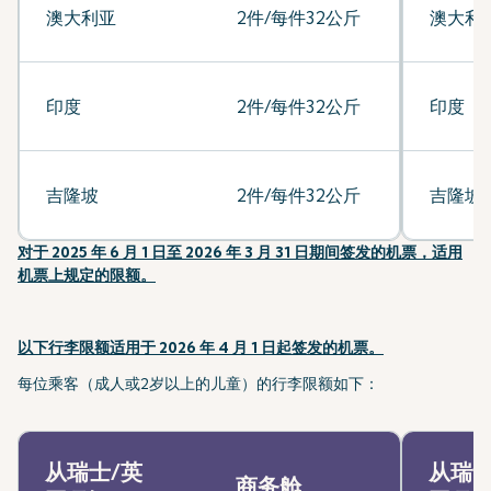
澳大利亚
2件/每件32公斤
澳大利
印度
2件/每件32公斤
印度
吉隆坡
2件/每件32公斤
吉隆坡
对于 2025 年 6 月 1 日至 2026 年 3 月 31 日期间签发的机票，适用
机票上规定的限额。
以下行李限额适用于 2026 年 4 月 1 日起签发的机票。
每位乘客（成人或2岁以上的儿童）的行李限额如下：
从瑞士/英
从瑞士
商务舱