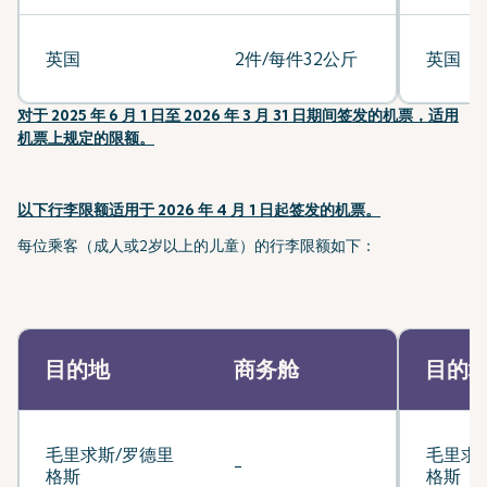
英国
2件/每件32公斤
英国
对于 2025 年 6 月 1 日至 2026 年 3 月 31 日期间签发的机票，适用
机票上规定的限额。
以下行李限额适用于 2026 年 4 月 1 日起签发的机票。
每位乘客（成人或2岁以上的儿童）的行李限额如下：
目的地
商务舱
目的
毛里求斯/罗德里
毛里求
-
格斯
格斯