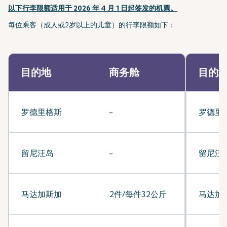
以下行李限额适用于 2026 年 4 月 1 日起签发的机票。
每位乘客（成人或2岁以上的儿童）的行李限额如下：
目的地
商务舱
目的
罗德里格斯
-
罗德里
留尼汪岛
-
留尼汪
马达加斯加
2件/每件32公斤
马达加