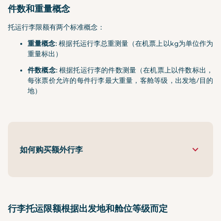
件数和重量概念
托运行李限额有两个标准概念：
重量概念:
根据托运行李总重测量（在机票上以kg为单位作为
重量标出）
件数概念:
根据托运行李的件数测量（在机票上以件数标出，
每张票价允许的每件行李最大重量，客舱等级，出发地/目的
地）
keyboard_arrow_down
如何购买额外行李
行李托运限额根据出发地和舱位等级而定