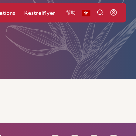
ations
Kestrelflyer
帮助