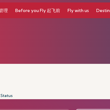
和管理
Before you Fly 起飞前
Fly with us
Destin
 Status