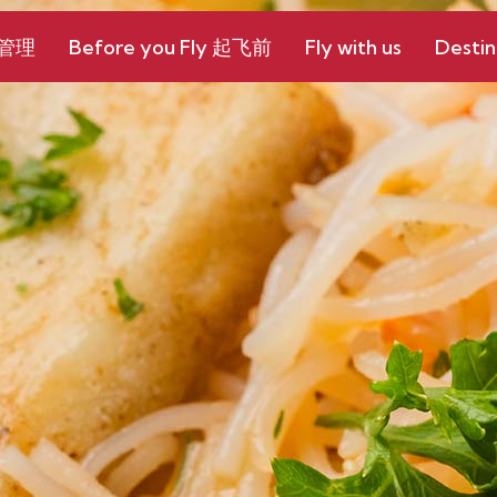
和管理
Before you Fly 起飞前
Fly with us
Destin