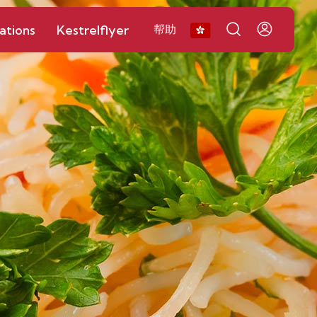
ations
Kestrelflyer
帮助