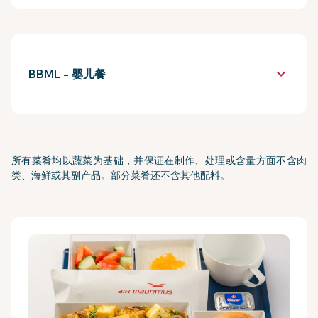
keyboard_arrow_down
BBML - 婴儿餐
所有菜肴均以蔬菜为基础，并保证在制作、处理或含量方面不含肉
类、海鲜或其副产品。部分菜肴还不含其他配料。