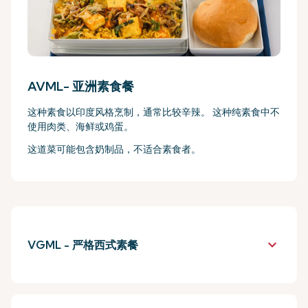
AVML- 亚洲素食餐
这种素食以印度风格烹制，通常比较辛辣。 这种纯素食中不
使用肉类、海鲜或鸡蛋。
这道菜可能包含奶制品，不适合素食者。
keyboard_arrow_down
VGML - 严格西式素餐