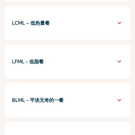
keyboard_arrow_down
LCML – 低热量餐
keyboard_arrow_down
LFML - 低脂餐
keyboard_arrow_down
BLML - 平淡无奇的一餐