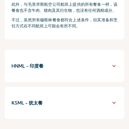
此外，与毛里求斯航空公司航班上提供的所有餐食一样，该
餐食也不含牛肉、猪肉及其衍生物，也没有任何酒精成分。
不过，虽然所有穆斯林餐食都符合上述条件，但其准备和烹
饪方式在不同航班上可能会有所不同。
keyboard_arrow_down
HNML - 印度餐
keyboard_arrow_down
KSML - 犹太餐