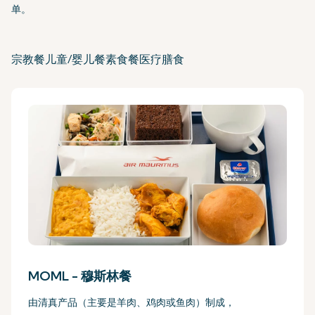
单。
宗教餐
儿童/婴儿餐
素食餐
医疗膳食
MOML -
穆斯林餐
由清真产品（主要是羊肉、鸡肉或鱼肉）制成，