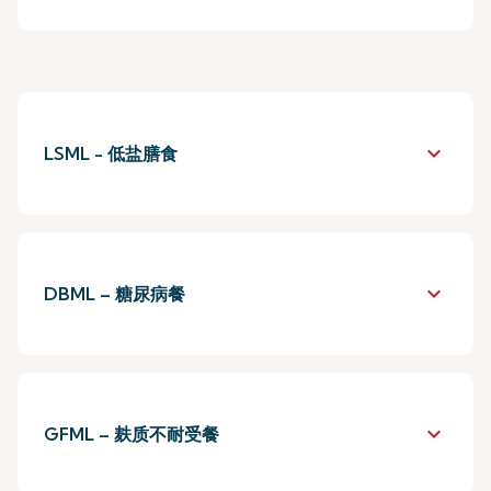
keyboard_arrow_down
LSML - 低盐膳食
keyboard_arrow_down
DBML – 糖尿病餐
keyboard_arrow_down
GFML – 麸质不耐受餐