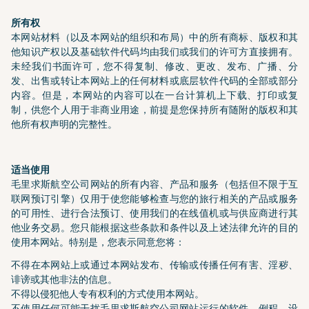
所有权
本网站材料（以及本网站的组织和布局）中的所有商标、版权和其
他知识产权以及基础软件代码均由我们或我们的许可方直接拥有。
未经我们书面许可，您不得复制、修改、更改、发布、广播、分
发、出售或转让本网站上的任何材料或底层软件代码的全部或部分
内容。但是，本网站的内容可以在一台计算机上下载、打印或复
制，供您个人用于非商业用途，前提是您保持所有随附的版权和其
他所有权声明的完整性。
适当使用
毛里求斯航空公司网站的所有内容、产品和服务（包括但不限于互
联网预订引擎）仅用于使您能够检查与您的旅行相关的产品或服务
的可用性、进行合法预订、使用我们的在线值机或与供应商进行其
他业务交易。您只能根据这些条款和条件以及上述法律允许的目的
使用本网站。特别是，您表示同意您将：
不得在本网站上或通过本网站发布、传输或传播任何有害、淫秽、
诽谤或其他非法的信息。
不得以侵犯他人专有权利的方式使用本网站。
不使用任何可能干扰毛里求斯航空公司网站运行的软件、例程、设