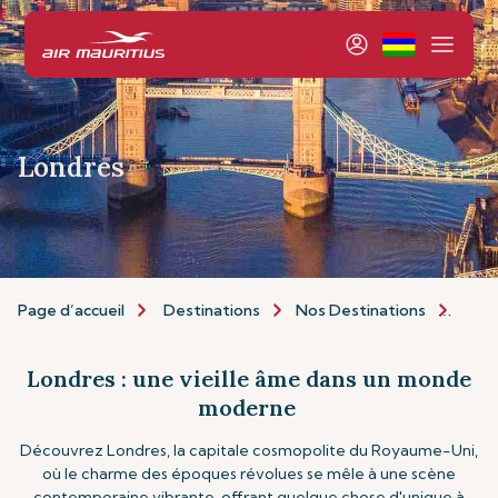
Londres
Page d’accueil
Destinations
Nos Destinations
Euro
Londres : une vieille âme dans un monde
moderne
Découvrez Londres, la capitale cosmopolite du Royaume-Uni,
où le charme des époques révolues se mêle à une scène
contemporaine vibrante, offrant quelque chose d'unique à