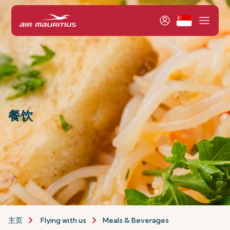
餐饮
主页
Flying with us
Meals & Beverages