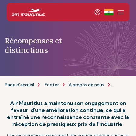
Récompenses et
distinctions
Page d’accueil
Footer
À propos de nous
Récompense
Air Mauritius a maintenu son engagement en
faveur d'une amélioration continue, ce qui a
entraîné une reconnaissance constante avec la
réception de prestigieux prix de l’industrie.
Ces récompenses témoignent des normes élevées que nous