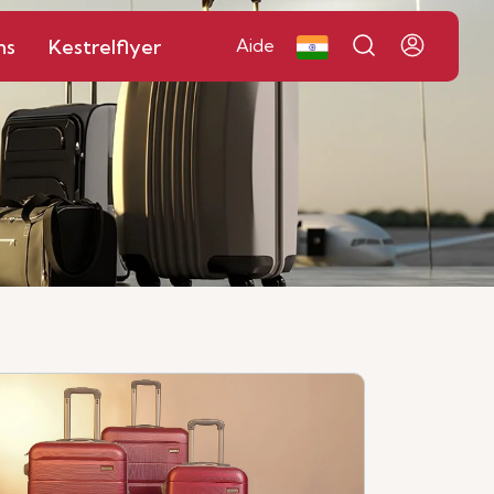
ns
Kestrelflyer
Aide