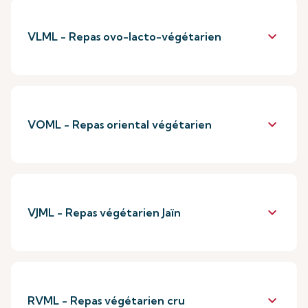
keyboard_arrow_down
VLML - Repas ovo-lacto-végétarien
keyboard_arrow_down
VOML - Repas oriental végétarien
keyboard_arrow_down
VJML - Repas végétarien Jaïn
keyboard_arrow_down
RVML - Repas végétarien cru