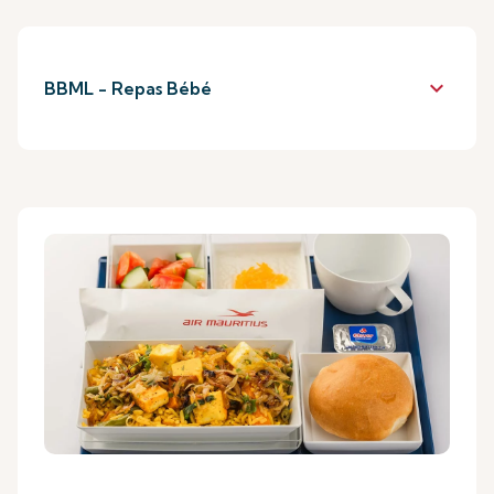
keyboard_arrow_down
BBML - Repas Bébé