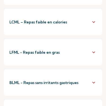
keyboard_arrow_down
LCML – Repas faible en calories
keyboard_arrow_down
LFML - Repas faible en gras
keyboard_arrow_down
BLML - Repas sans irritants gastriques