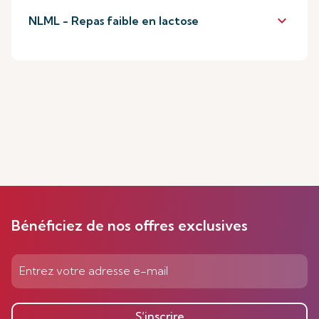
keyboard_arrow_down
NLML - Repas faible en lactose
Bénéficiez de nos offres exclusives
S’inscrire