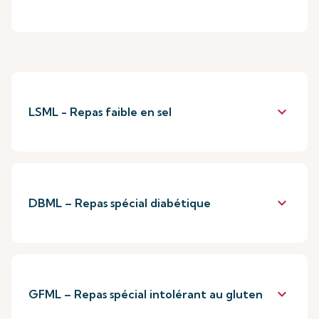
keyboard_arrow_down
LSML - Repas faible en sel
keyboard_arrow_down
DBML – Repas spécial diabétique
keyboard_arrow_down
GFML – Repas spécial intolérant au gluten