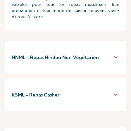
valables pour tous les repas musulmans, leur
préparation et leur mode de cuisson peuvent varier
d'un vol à l'autre.
keyboard_arrow_down
HNML - Repas Hindou Non Végétarien
keyboard_arrow_down
KSML - Repas Casher