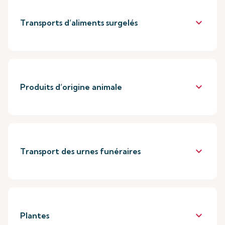
keyboard_arrow_down
Transports d’aliments surgelés
keyboard_arrow_down
Produits d’origine animale
keyboard_arrow_down
Transport des urnes funéraires
keyboard_arrow_down
Plantes