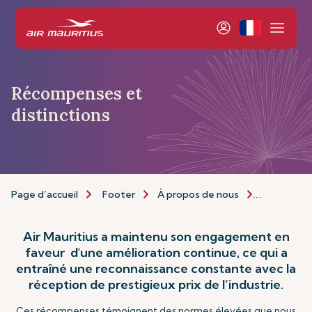
Récompenses et
distinctions
Page d’accueil
Footer
À propos de nous
Récompense
Air Mauritius a maintenu son engagement en
faveur d'une amélioration continue, ce qui a
entraîné une reconnaissance constante avec la
réception de prestigieux prix de l’industrie.
Ces récompenses témoignent des normes élevées que nous