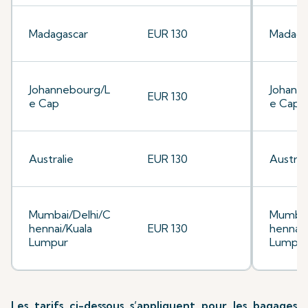
Madagascar
EUR 130
Madaga
Johannebourg/L
Johann
EUR 130
e Cap
e Cap
Australie
EUR 130
Austral
Mumbai/Delhi/C
Mumbai
hennai/Kuala
EUR 130
hennai/
Lumpur
Lumpu
Les tarifs ci-dessous s’appliquent pour les bagages