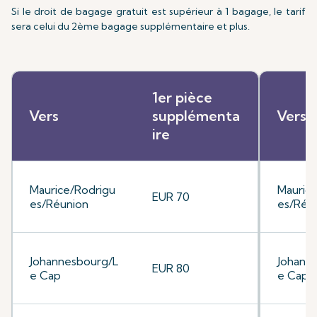
Si le droit de bagage gratuit est supérieur à 1 bagage, le tarif
sera celui du 2ème bagage supplémentaire et plus.
1er pièce
Vers
supplémenta
Vers
ire
Maurice/Rodrigu
Mauric
EUR 70
es/Réunion
es/Réu
Johannesbourg/L
Johann
EUR 80
e Cap
e Cap