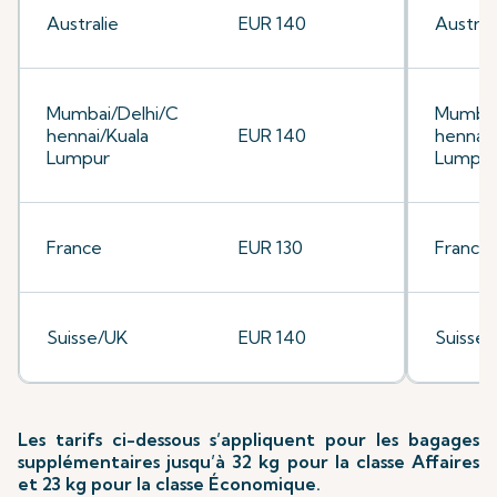
Australie
EUR 140
Austral
Mumbai/Delhi/C
Mumbai
hennai/Kuala
EUR 140
hennai/
Lumpur
Lumpu
France
EUR 130
France
Suisse/UK
EUR 140
Suisse
Les tarifs ci-dessous s’appliquent pour les bagages
supplémentaires jusqu’à 32 kg pour la classe Affaires
et 23 kg pour la classe Économique.