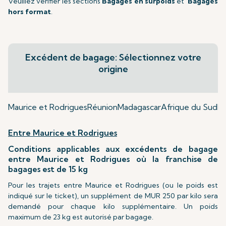
Veuillez vérifier les sections
Bagages en surpoids
et
Bagages
hors format
.
Excédent de bagage: Sélectionnez votre
origine
Maurice et Rodrigues
Réunion
Madagascar
Afrique du Sud
Mu
Entre Maurice et Rodrigues
Conditions applicables aux excédents de bagage
entre Maurice et Rodrigues où la franchise de
bagages est de 15 kg
Pour les trajets entre Maurice et Rodrigues (ou le poids est
indiqué sur le ticket), un supplément de MUR 250 par kilo sera
demandé pour chaque kilo supplémentaire. Un poids
maximum de 23 kg est autorisé par bagage.