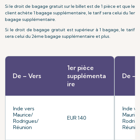
Si le droit de bagage gratuit sur le billet est de 1 pièce et que le
client achète 1 bagage supplémentaire, le tarif sera celui du 1er
bagage supplémentaire.
Si le droit de bagage gratuit est supérieur à 1 bagage, le tarif
sera celui du 2ème bagage supplémentaire et plus.
1er pièce
De – Vers
supplémenta
De – 
ire
Inde vers
Inde ve
Maurice/
Maurice
EUR 140
Rodrigues/
Rodrig
Réunion
Réunio