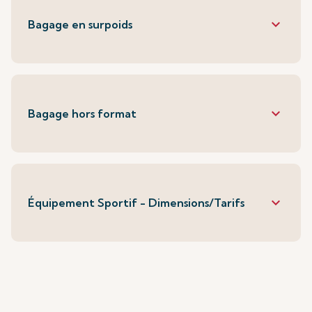
keyboard_arrow_down
Bagage en surpoids
keyboard_arrow_down
Bagage hors format
keyboard_arrow_down
Équipement Sportif - Dimensions/Tarifs