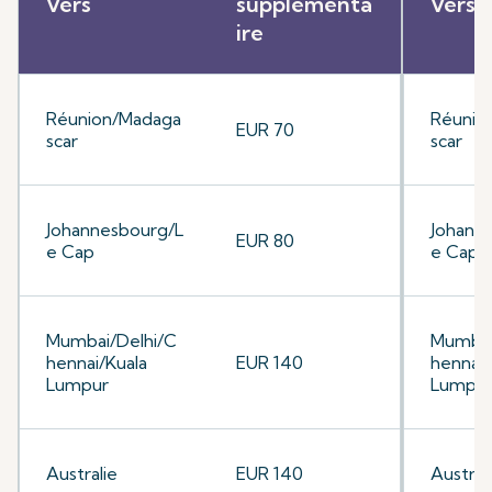
Vers
supplémenta
Vers
ire
Réunion/Madaga
Réunio
EUR 70
scar
scar
Johannesbourg/L
Johann
EUR 80
e Cap
e Cap
Mumbai/Delhi/C
Mumbai
hennai/Kuala
EUR 140
hennai/
Lumpur
Lumpu
Australie
EUR 140
Austral