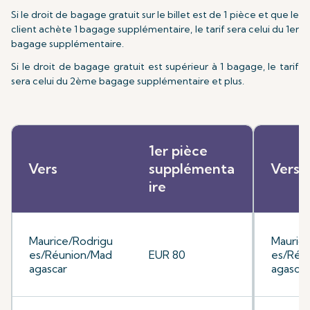
Si le droit de bagage gratuit sur le billet est de 1 pièce et que le
client achète 1 bagage supplémentaire, le tarif sera celui du 1er
bagage supplémentaire.
Si le droit de bagage gratuit est supérieur à 1 bagage, le tarif
sera celui du 2ème bagage supplémentaire et plus.
1er pièce
Vers
supplémenta
Vers
ire
Maurice/Rodrigu
Mauric
es/Réunion/Mad
EUR 80
es/Réu
agascar
agascar