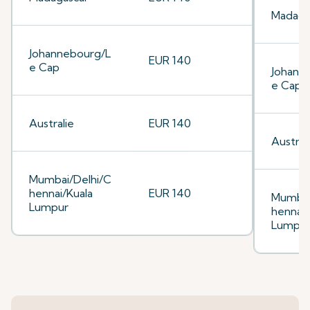
Madaga
Johannebourg/L
EUR 140
e Cap
Johann
e Cap
Australie
EUR 140
Austral
Mumbai/Delhi/C
hennai/Kuala
EUR 140
Mumbai
Lumpur
hennai/
Lumpu