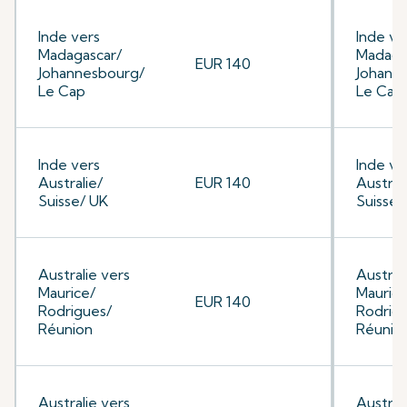
Inde vers
Inde ve
Madagascar/
Madaga
EUR 140
Johannesbourg/
Johann
Le Cap
Le Cap
Inde vers
Inde ve
Australie/
EUR 140
Austral
Suisse/ UK
Suisse/
Australie vers
Austral
Maurice/
Maurice
EUR 140
Rodrigues/
Rodrig
Réunion
Réunio
Australie vers
Austral