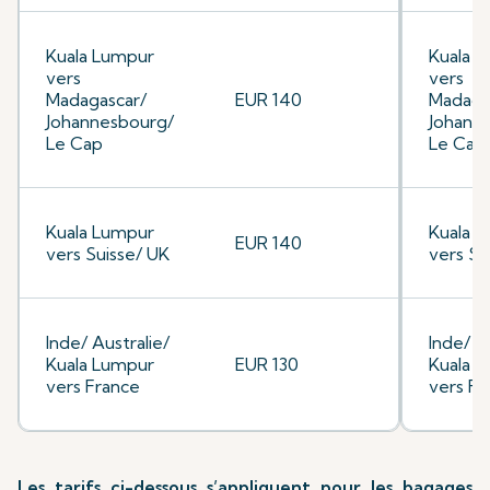
Kuala Lumpur
Kuala 
vers
vers
Madagascar/
EUR 140
Madaga
Johannesbourg/
Johann
Le Cap
Le Cap
Kuala Lumpur
Kuala 
EUR 140
vers Suisse/ UK
vers Su
Inde/ Australie/
Inde/ A
Kuala Lumpur
EUR 130
Kuala 
vers France
vers Fr
Les tarifs ci-dessous s’appliquent pour les bagages