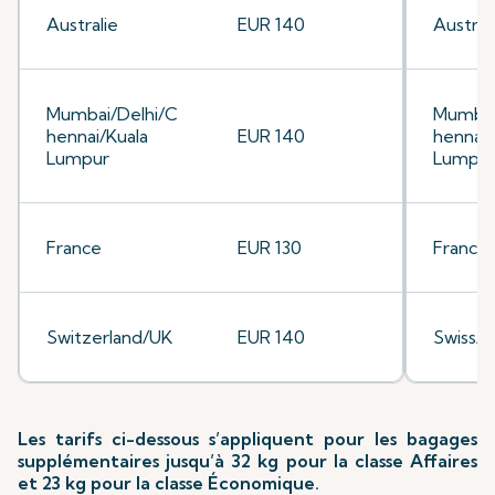
Australie
EUR 140
Austral
Mumbai/Delhi/C
Mumbai
hennai/Kuala
EUR 140
hennai/
Lumpur
Lumpu
France
EUR 130
France
Switzerland/UK
EUR 140
Swiss/
Les tarifs ci-dessous s’appliquent pour les bagages
supplémentaires jusqu’à 32 kg pour la classe Affaires
et 23 kg pour la classe Économique.