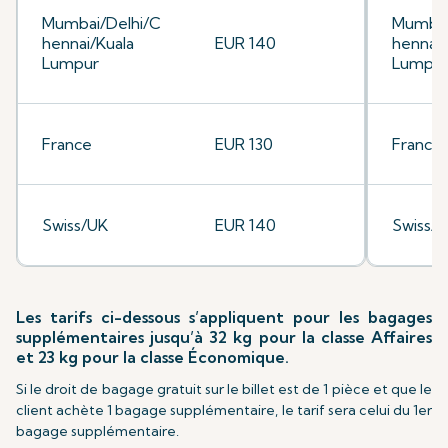
Mumbai/Delhi/C
Mumbai
hennai/Kuala
EUR 140
hennai/
Lumpur
Lumpu
France
EUR 130
France
Swiss/UK
EUR 140
Swiss/
Les tarifs ci-dessous s’appliquent pour les bagages
supplémentaires jusqu’à 32 kg pour la classe Affaires
et 23 kg pour la classe Économique.
Si le droit de bagage gratuit sur le billet est de 1 pièce et que le
client achète 1 bagage supplémentaire, le tarif sera celui du 1er
bagage supplémentaire.