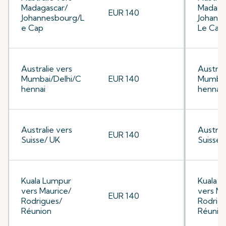
Madagascar/
Madaga
EUR 140
Johannesbourg/L
Johann
e Cap
Le Cap
Australie vers
Austral
Mumbai/Delhi/C
EUR 140
Mumbai
hennai
hennai
Australie vers
Austral
EUR 140
Suisse/ UK
Suisse/
Kuala Lumpur
Kuala 
vers Maurice/
vers Ma
EUR 140
Rodrigues/
Rodrig
Réunion
Réunio