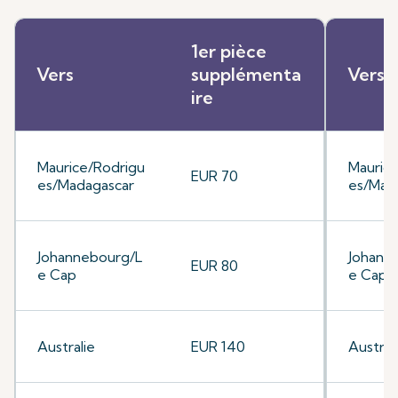
1er pièce
Vers
supplémenta
Vers
ire
Maurice/Rodrigu
Mauric
EUR 70
es/Madagascar
es/Mad
Johannebourg/L
Johann
EUR 80
e Cap
e Cap
Australie
EUR 140
Austral