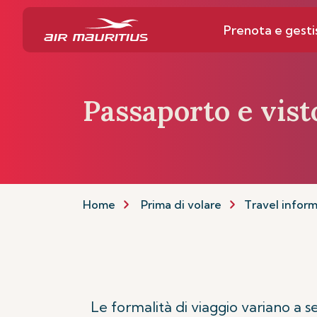
Prenota e gesti
Passaporto e vist
Home
Prima di volare
Travel infor
Le formalità di viaggio variano a s