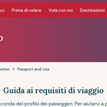
sci
Prima di volare
Vola con noi
Destinazioni
o
mation
Passport and visa
Guida ai requisiti di viaggio
econda del profilo dei passeggeri. Per aiutarvi a 