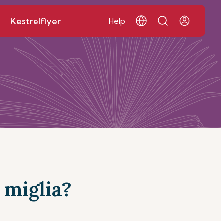
Kestrelflyer
Help
 miglia?