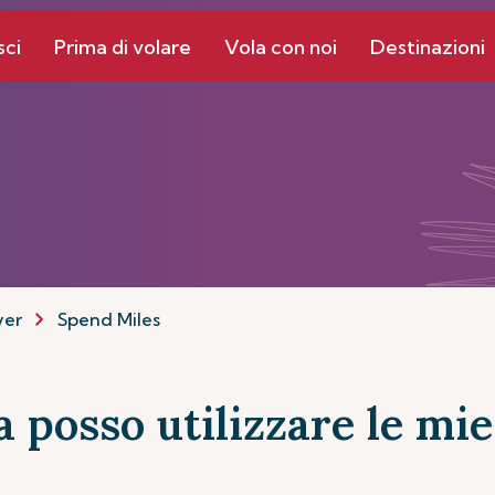
sci
Prima di volare
Vola con noi
Destinazioni
yer
Spend Miles
a posso utilizzare le mie