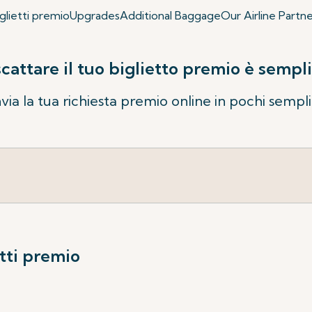
glietti premio
Upgrades
Additional Baggage
Our Airline Partne
scattare il tuo biglietto premio è sempli
via la tua richiesta premio online in pochi sempli
etti premio