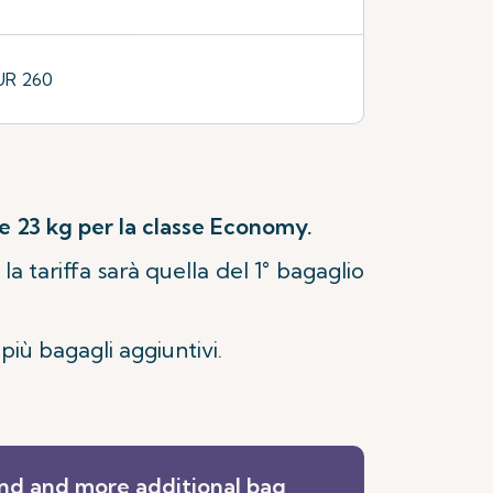
UR 260
s e 23 kg per la classe Economy.
, la tariffa sarà quella del 1° bagaglio
 più bagagli aggiuntivi.
nd and more additional bag