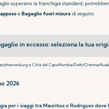
aglio superano la franchigia standard, potrebbero 
rappeso
e
Bagaglio fuori misura
di seguito.
gaglio in eccesso: seleziona la tua orig
ar
Johannesburg e Città del Capo
Mumbai/Delhi/Chennai/Kuala
gno 2026
igia per i viaggi tra Mauritius e Rodrigues dove l