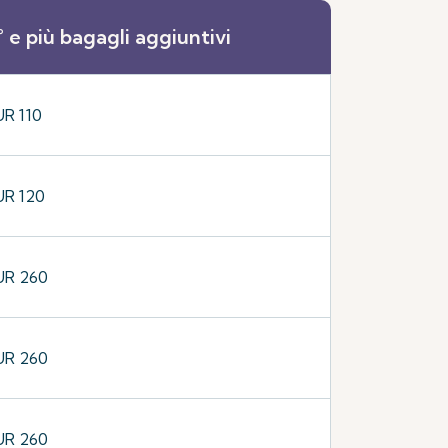
° e più bagagli aggiuntivi
UR 110
UR 120
UR 260
UR 260
UR 260