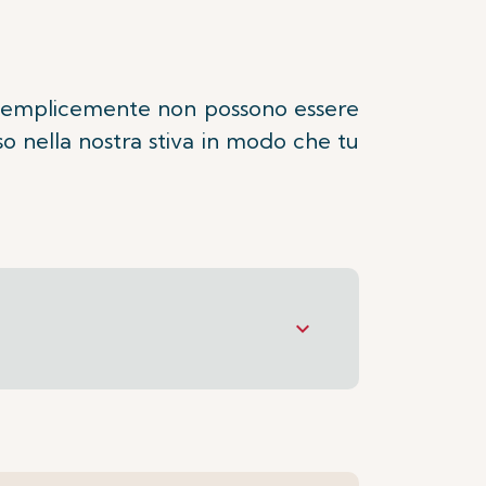
i semplicemente non possono essere
sso nella nostra stiva in modo che tu
keyboard_arrow_down