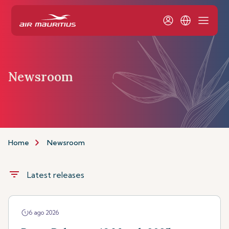
Newsroom
Home
Newsroom
filter_list
Latest releases
6 ago 2026