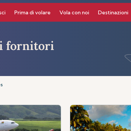
sci
Prima di volare
Vola con noi
Destinazioni
 fornitori
es