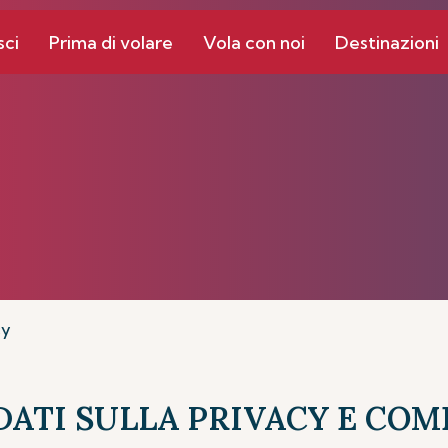
sci
Prima di volare
Vola con noi
Destinazioni
cy
DATI SULLA PRIVACY E CO