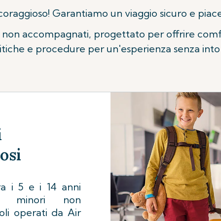
coraggioso! Garantiamo un viaggio sicuro e piacev
ri non accompagnati, progettato per offrire comf
itiche e procedure per un'esperienza senza into
i
osi
a i 5 e i 14 anni
e minori non
li operati da Air