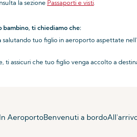
onsulta la sezione
Passaporti e visti
.
uo bambino, ti chiediamo che:
 salutando tuo figlio in aeroporto aspettate nell
e, ti assicuri che tuo figlio venga accolto a destin
In Aeroporto
Benvenuti a bordo
All'arriv