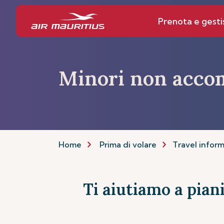
Prenota e gesti
Minori non acco
Home
Prima di volare
Travel infor
Ti aiutiamo a piani