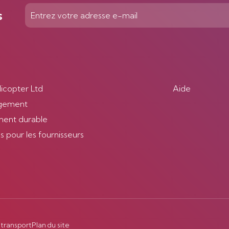
s
licopter Ltd
Aide
gement
ent durable
 pour les fournisseurs
 transport
Plan du site