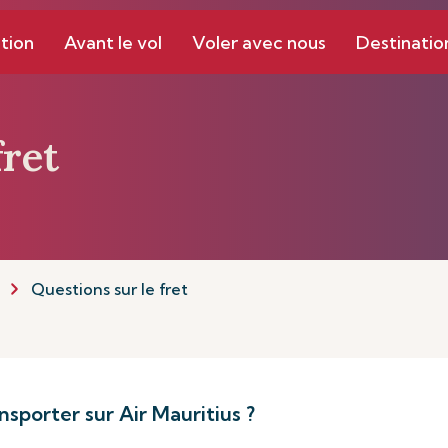
tion
Avant le vol
Voler avec nous
Destinatio
fret
Questions sur le fret
nsporter sur Air Mauritius ?