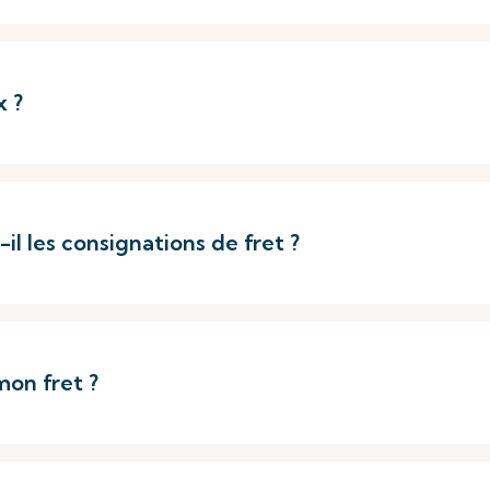
x ?
il les consignations de fret ?
mon fret ?