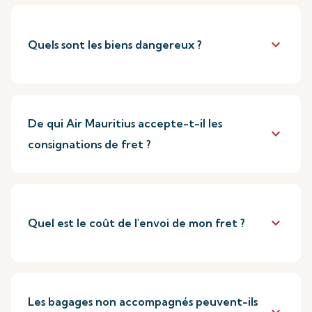
keyboard_arrow_down
Quels sont les biens dangereux ?
De qui Air Mauritius accepte-t-il les
keyboard_arrow_down
consignations de fret ?
keyboard_arrow_down
Quel est le coût de l'envoi de mon fret ?
Les bagages non accompagnés peuvent-ils