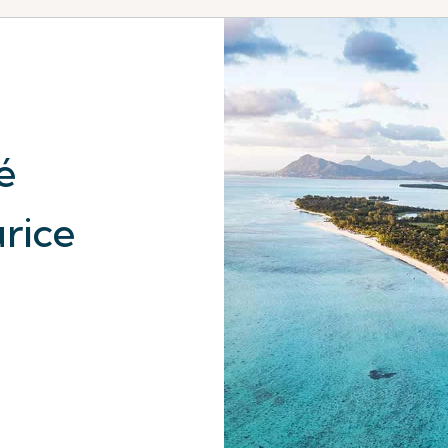
é
rice