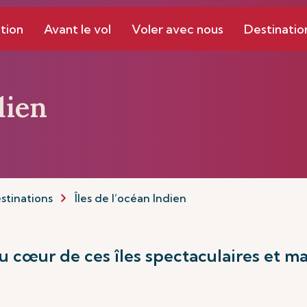
tion
Avant le vol
Voler avec nous
Destinatio
dien
stinations
Îles de l’océan Indien
u cœur de ces îles spectaculaires et ma