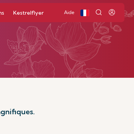
ns
Kestrelflyer
Aide
gnifiques.