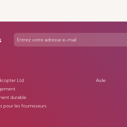
En savoir plus
s
licopter Ltd
Aide
gement
ent durable
 pour les fournisseurs