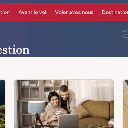
tion
Avant le vol
Voler avec nous
Destinatio
estion