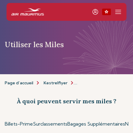
Utiliser les Miles
Page d’accueil
Kestrelflyer
À propos de Kestrelflyer
À quoi peuvent servir mes miles ?
Billets-Prime
Surclassements
Bagages Supplémentaires
Nos