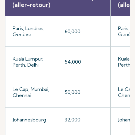
(aller-retour)
(aller
Paris, Londres,
Paris, 
60,000
Genève
Genèv
Kuala Lumpur,
Kuala L
54,000
Perth, Delhi
Perth, 
Le Cap, Mumbai,
Le Cap
50,000
Chennai
Chenna
Johannesbourg
32,000
Johann