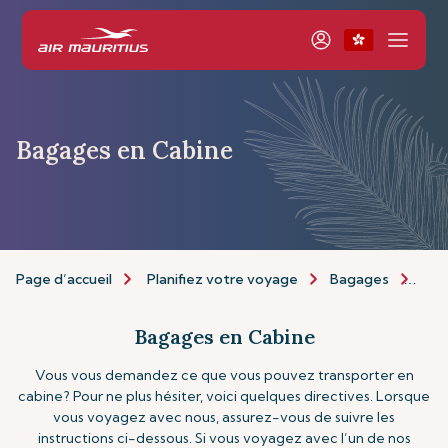
Bagages en Cabine
Page d’accueil
Planifiez votre voyage
Bagages
Bag
Bagages en Cabine
Vous vous demandez ce que vous pouvez transporter en
cabine? Pour ne plus hésiter, voici quelques directives. Lorsque
vous voyagez avec nous, assurez-vous de suivre les
instructions ci-dessous. Si vous voyagez avec l’un de nos