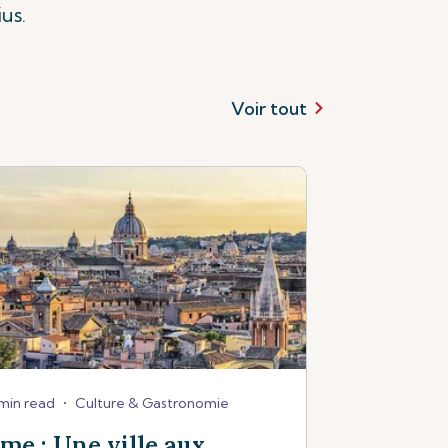
us.
Voir tout
min read
•
Culture & Gastronomie
me : Une ville aux