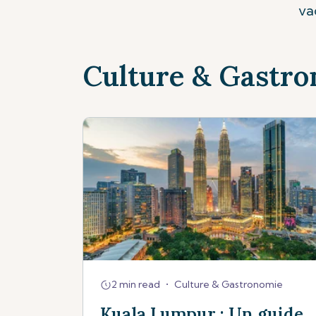
va
Culture & Gastr
2 min read
•
Culture & Gastronomie
Kuala Lumpur : Un guide