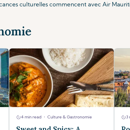
cances culturelles commencent avec Air Mauriti
onomie
4 min read
•
Culture & Gastronomie
3 
Sweet and Spicy: A
Ro