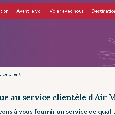
tion
Avant le vol
Voler avec nous
Destinatio
vice Client
e au service clientèle d'Air 
ns à vous fournir un service de quali