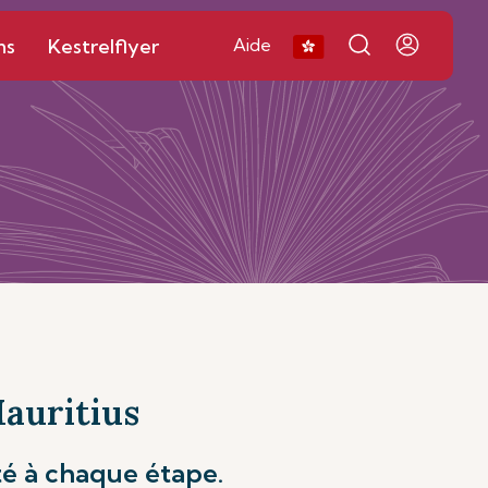
ns
Kestrelflyer
Aide
Mauritius
té à chaque étape.