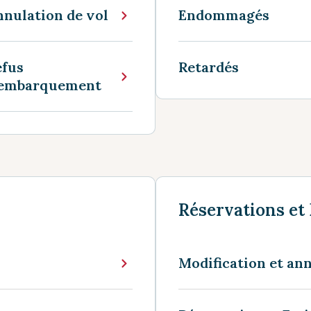
nulation de vol
Endommagés
efus
Retardés
'embarquement
Réservations et 
Modification et an