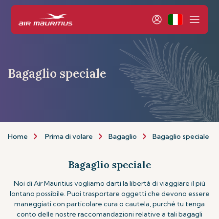
Bagaglio speciale
Home
Prima di volare
Bagaglio
Bagaglio speciale
Bagaglio speciale
Noi di Air Mauritius vogliamo darti la libertà di viaggiare il più
lontano possibile. Puoi trasportare oggetti che devono essere
maneggiati con particolare cura o cautela, purché tu tenga
conto delle nostre raccomandazioni relative a tali bagagli