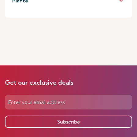
keyboard_arrow_down
Piante
Get our exclusive deals
Subscribe