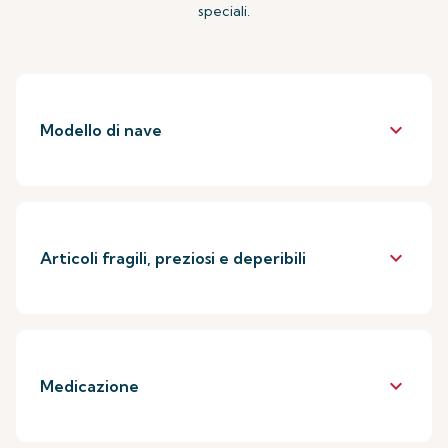
speciali.
keyboard_arrow_down
Modello di nave
keyboard_arrow_down
Articoli fragili, preziosi e deperibili
keyboard_arrow_down
Medicazione