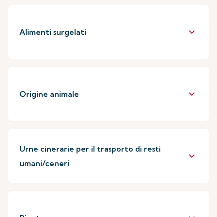
keyboard_arrow_down
Alimenti surgelati
keyboard_arrow_down
Origine animale
Urne cinerarie per il trasporto di resti
keyboard_arrow_down
umani/ceneri