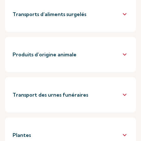
keyboard_arrow_down
Transports d’aliments surgelés
keyboard_arrow_down
Produits d’origine animale
keyboard_arrow_down
Transport des urnes funéraires
keyboard_arrow_down
Plantes