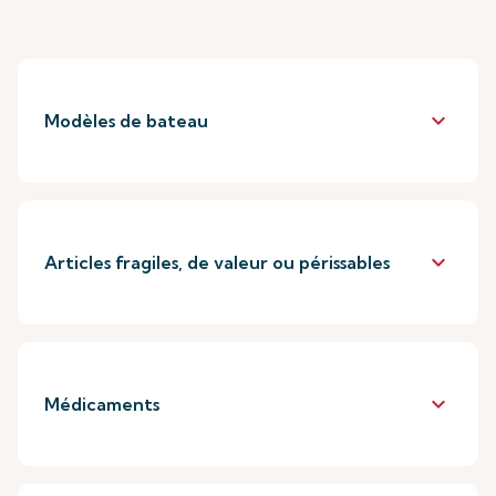
keyboard_arrow_down
Modèles de bateau
keyboard_arrow_down
Articles fragiles, de valeur ou périssables
keyboard_arrow_down
Médicaments