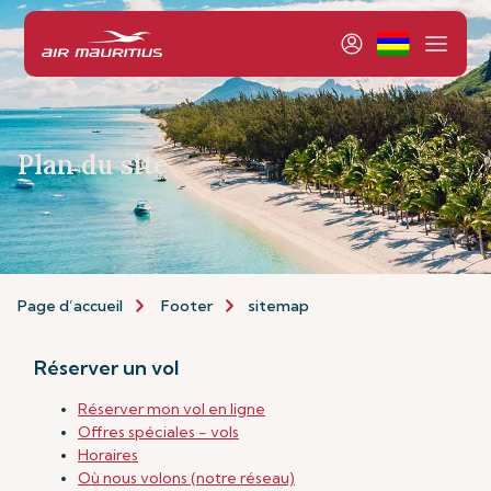
Plan du site
Page d’accueil
Footer
sitemap
Réserver un vol
Réserver mon vol en ligne
Offres spéciales - vols
Horaires
Où nous volons (notre réseau)