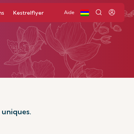
ns
Kestrelflyer
Aide
 uniques.