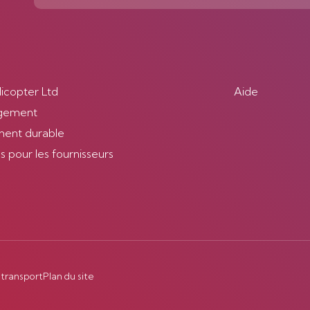
licopter Ltd
Aide
gement
ent durable
 pour les fournisseurs
 transport
Plan du site