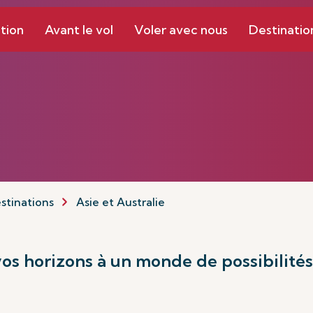
tion
Avant le vol
Voler avec nous
Destinatio
stinations
Asie et Australie
os horizons à un monde de possibilités