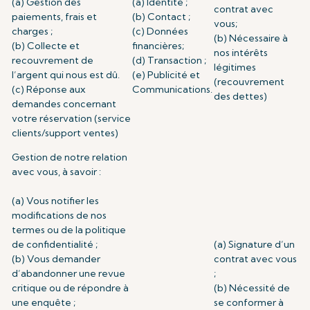
(a) Gestion des
(a) Identité ;
contrat avec
paiements, frais et
(b) Contact ;
vous;
charges ;
(c) Données
(b) Nécessaire à
(b) Collecte et
financières;
nos intérêts
recouvrement de
(d) Transaction ;
légitimes
l’argent qui nous est dû.
(e) Publicité et
(recouvrement
(c) Réponse aux
Communications.
des dettes)
demandes concernant
votre réservation (service
clients/support ventes)
Gestion de notre relation
avec vous, à savoir :
(a) Vous notifier les
modifications de nos
termes ou de la politique
de confidentialité ;
(a) Signature d’un
(b) Vous demander
contrat avec vous
d’abandonner une revue
;
critique ou de répondre à
(b) Nécessité de
une enquête ;
se conformer à