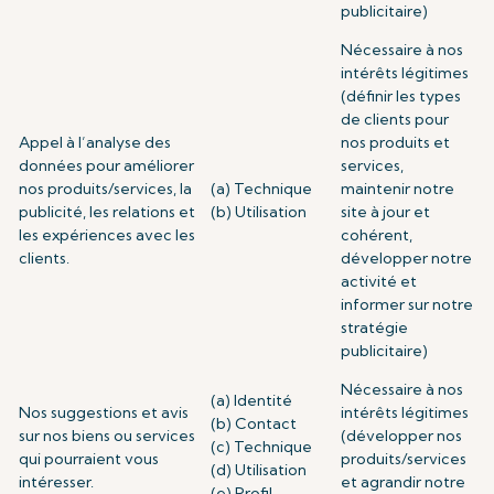
publicitaire)
Nécessaire à nos
intérêts légitimes
(définir les types
de clients pour
Appel à l’analyse des
nos produits et
données pour améliorer
services,
nos produits/services, la
(a) Technique
maintenir notre
publicité, les relations et
(b) Utilisation
site à jour et
les expériences avec les
cohérent,
clients.
développer notre
activité et
informer sur notre
stratégie
publicitaire)
Nécessaire à nos
(a) Identité
Nos suggestions et avis
intérêts légitimes
(b) Contact
sur nos biens ou services
(développer nos
(c) Technique
qui pourraient vous
produits/services
(d) Utilisation
intéresser.
et agrandir notre
(e) Profil