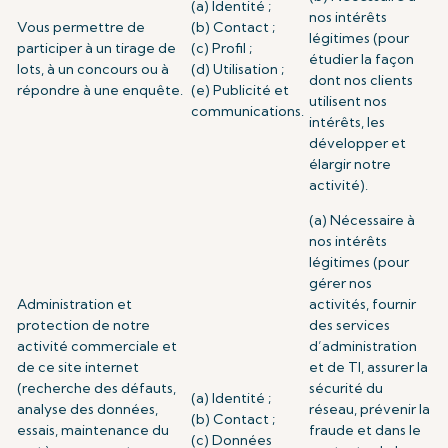
(a) Identité ;
nos intérêts
Vous permettre de
(b) Contact ;
légitimes (pour
participer à un tirage de
(c) Profil ;
étudier la façon
lots, à un concours ou à
(d) Utilisation ;
dont nos clients
répondre à une enquête.
(e) Publicité et
utilisent nos
communications.
intérêts, les
développer et
élargir notre
activité).
(a) Nécessaire à
nos intérêts
légitimes (pour
gérer nos
Administration et
activités, fournir
protection de notre
des services
activité commerciale et
d’administration
de ce site internet
et de TI, assurer la
(recherche des défauts,
sécurité du
(a) Identité ;
analyse des données,
réseau, prévenir la
(b) Contact ;
essais, maintenance du
fraude et dans le
(c) Données