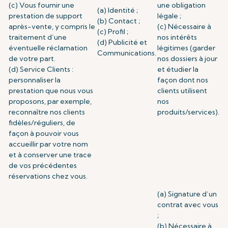
(c) Vous fournir une
une obligation
(a) Identité ;
prestation de support
légale ;
(b) Contact ;
après-vente, y compris le
(c) Nécessaire à
(c) Profil ;
traitement d’une
nos intérêts
(d) Publicité et
éventuelle réclamation
légitimes (garder
Communications.
de votre part.
nos dossiers à jour
(d) Service Clients :
et étudier la
personnaliser la
façon dont nos
prestation que nous vous
clients utilisent
proposons, par exemple,
nos
reconnaître nos clients
produits/services).
fidèles/réguliers, de
façon à pouvoir vous
accueillir par votre nom
et à conserver une trace
de vos précédentes
réservations chez vous.
(a) Signature d’un
contrat avec vous
;
(b) Nécessaire à