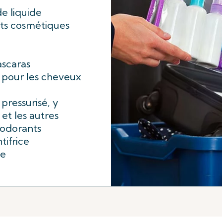
e liquide
its cosmétiques
ascaras
s pour les cheveux
pressurisé, y
et les autres
éodorants
tifrice
de