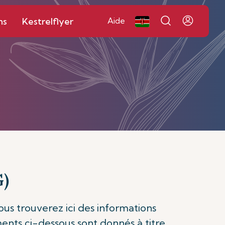
ns
Kestrelflyer
Aide
G)
us trouverez ici des informations
ments ci-dessous sont donnés à titre