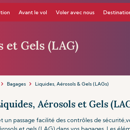
tion
Avant le vol
Voler avec nous
Destinatio
s et Gels (LAG)
Bagages
Liquides, Aérosols & Gels (LAGs)
iquides, Aérosols et Gels (LA
un passage facilité des contrôles de sécurité,vo
, aérosols et gels (LAG) dans vos bagages. Les élé