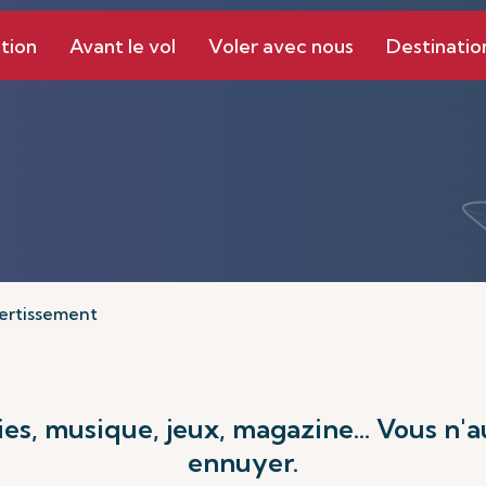
tion
Avant le vol
Voler avec nous
Destinatio
ertissement
ies, musique, jeux, magazine... Vous n'
ennuyer.