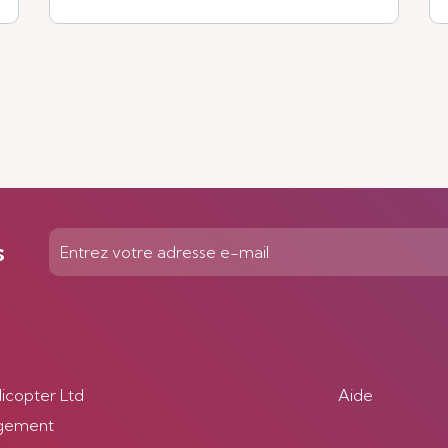
Voir plus
s
licopter Ltd
Aide
gement