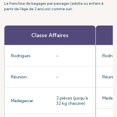
La franchise de bagages par passager (adulte ou enfant à
partir de l'âge de 2 ans) est comme suit:
Classe Affaires
Rodrigues
-
Rodrig
Réunion
-
Réunio
2 pièces (jusqu'à
Madaga
Madagascar
32 kg chacune)