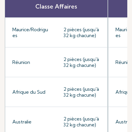
Classe Affaires
Maurice/Rodrigu
2 pièces (jusqu'à
Mauric
es
32 kg chacune)
es
2 pièces (jusqu'à
Réunion
Réunio
32 kg chacune)
2 pièces (jusqu'à
Afrique du Sud
Afrique
32 kg chacune)
2 pièces (jusqu'à
Australie
Austral
32 kg chacune)