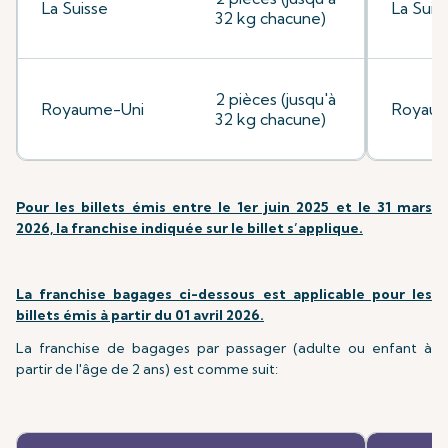
La Suisse
La Suis
32 kg chacune)
2 pièces (jusqu'à
Royaume-Uni
Royaum
32 kg chacune)
Pour les billets émis entre le 1er juin 2025 et le 31 mars
2026, la franchise indiquée sur le billet s’applique.
La franchise bagages ci-dessous est applicable pour les
billets émis à partir du 01 avril 2026.
La franchise de bagages par passager (adulte ou enfant à
partir de l'âge de 2 ans) est comme suit: