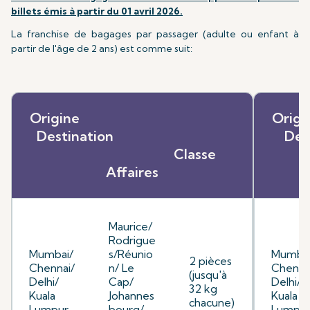
billets émis à partir du 01 avril 2026.
La franchise de bagages par passager (adulte ou enfant à
partir de l'âge de 2 ans) est comme suit:
Origine
O
Destination
D
Classe
Affaires
Maurice/
Rodrigue
Mumbai/
s/Réunio
Mumbai
2 pièces
Chennai/
n/ Le
Chenna
(jusqu'à
Delhi/
Cap/
Delhi/
32 kg
Kuala
Johannes
Kuala
chacune)
Lumpur
bourg/
Lumpu