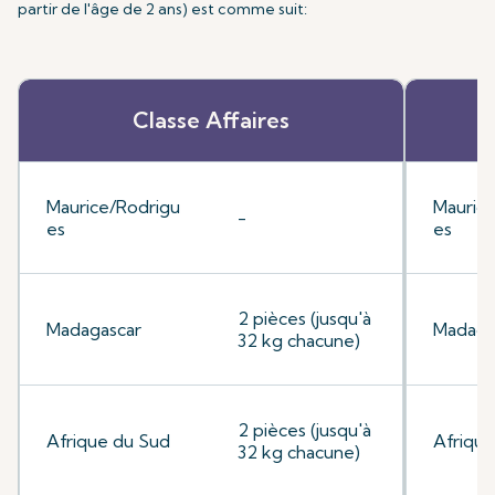
partir de l'âge de 2 ans) est comme suit:
Classe Affaires
Maurice/Rodrigu
Mauric
-
es
es
2 pièces (jusqu'à
Madagascar
Madaga
32 kg chacune)
2 pièces (jusqu'à
Afrique du Sud
Afrique
32 kg chacune)