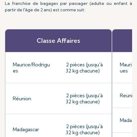
La franchise de bagages par passager (adulte ou enfant à
partir de l'âge de 2 ans) est comme suit:
Classe Affaires
Maurice/Rodrigu
2 pièces (jusqu'à
Mauriti
es
32 kg chacune)
ues
2 pièces (jusqu'à
Reunio
Réunion
32 kg chacune)
Madaga
2 pièces (jusqu'à
Madagascar
32 kg chacune)