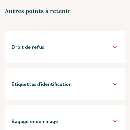
Autres points à retenir
keyboard_arrow_down
Droit de refus
keyboard_arrow_down
Étiquettes d'identification
keyboard_arrow_down
Bagage endommagé