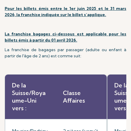
Pour les billets émis entre le 1er juin 2025 et le 31 mars
2026, la franchise indiquée sur le billet s’applique.
La franchise bagages ci-dessous est applicable pour les
billets émis à partir du 01 avril 2026.
La franchise de bagages par passager (adulte ou enfant à
partir de l'âge de 2 ans) est comme suit:
De la
De la
Suisse/Roya
Classe
Suiss
ume-Uni
Affaires
ume-
vers :
vers :