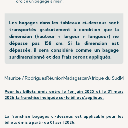
droit à un bagage à main.
Les bagages dans les tableaux ci-dessous sont
transportés gratuitement à condition que la
dimension (hauteur + largeur + longueur) ne
dépasse pas 158 cm. Si la dimension est
dépassée, il sera considéré comme un bagage
surdimensionné et des frais seront appliqués.
Maurice / Rodrigues
Réunion
Madagascar
Afrique du Sud
Mum
Pour les billets émis entre le 1er juin 2025 et le 31 mars
2026, la franchise indiquée sur le billet s’applique.
La franchise bagages ci-dessous est applicable pour les
billets émis à partir du 01 avril 2026.