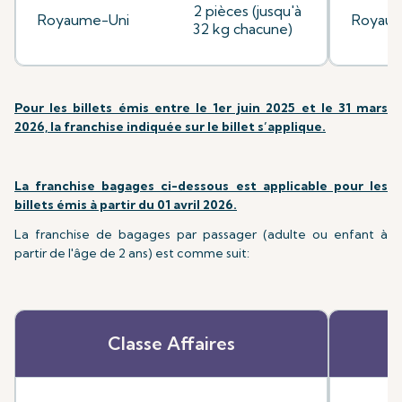
2 pièces (jusqu'à
Royaume-Uni
Royaum
32 kg chacune)
Pour les billets émis entre le 1er juin 2025 et le 31 mars
2026, la franchise indiquée sur le billet s’applique.
La franchise bagages ci-dessous est applicable pour les
billets émis à partir du 01 avril 2026.
La franchise de bagages par passager (adulte ou enfant à
partir de l'âge de 2 ans) est comme suit:
Classe Affaires