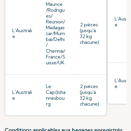
Maurice
/Rodrigu
es/
L'Austra
Reunion/
2 pièces
e
Madagas
L'Australi
(jusqu'à
car/Mum
e
32 kg
bai/Delhi
chacune)
/
Chennai/
France/S
uisse/UK
L'Austra
Le
2 pièces
e
L'Australi
Cap/Joha
(jusqu'à
e
nnesbou
32 kg
rg
chacune)
Conditions applicables aux bagages enregistrés