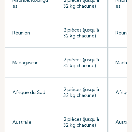
Maurice/Rodrigu
2 pièces (jusqu'à
Mauric
es
32 kg chacune)
es
2 pièces (jusqu'à
Réunion
Réunio
32 kg chacune)
2 pièces (jusqu'à
Madagascar
Madaga
32 kg chacune)
2 pièces (jusqu'à
Afrique du Sud
Afrique
32 kg chacune)
2 pièces (jusqu'à
Australie
Austral
32 kg chacune)