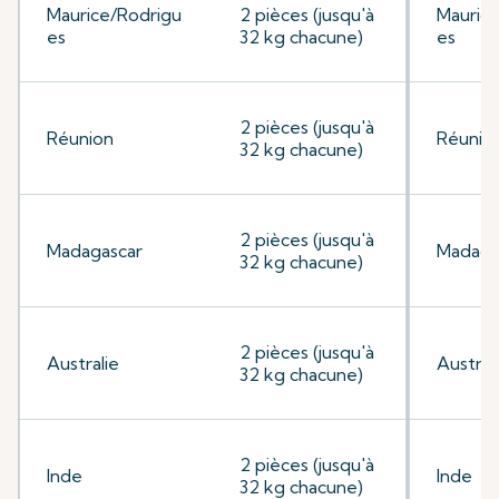
Maurice/Rodrigu
2 pièces (jusqu'à
Mauric
es
32 kg chacune)
es
2 pièces (jusqu'à
Réunion
Réunio
32 kg chacune)
2 pièces (jusqu'à
Madagascar
Madaga
32 kg chacune)
2 pièces (jusqu'à
Australie
Austral
32 kg chacune)
2 pièces (jusqu'à
Inde
Inde
32 kg chacune)