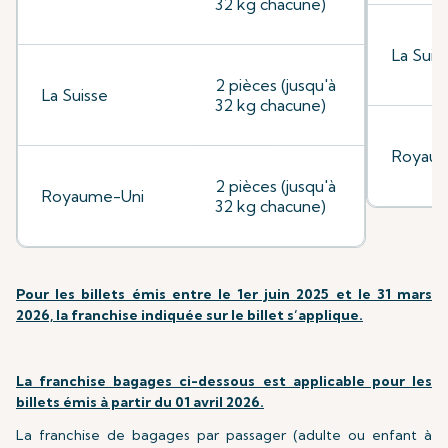
32 kg chacune)
La Suis
2 pièces (jusqu'à
La Suisse
32 kg chacune)
Royaum
2 pièces (jusqu'à
Royaume-Uni
32 kg chacune)
Pour les billets émis entre le 1er juin 2025 et le 31 mars
2026, la franchise indiquée sur le billet s’applique.
La franchise bagages ci-dessous est applicable pour les
billets émis à partir du 01 avril 2026.
La franchise de bagages par passager (adulte ou enfant à