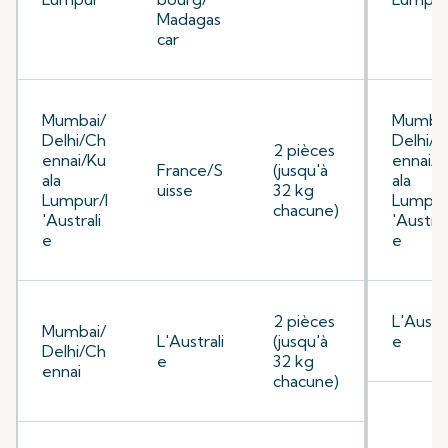
Madagas
car
Mumbai/
Mumbai
Delhi/Ch
Delhi/C
2 pièces
ennai/Ku
ennai/K
France/S
(jusqu'à
ala
ala
uisse
32 kg
Lumpur/l
Lumpur
chacune)
'Australi
'Austral
e
e
2 pièces
L'Austra
Mumbai/
L'Australi
(jusqu'à
e
Delhi/Ch
e
32 kg
ennai
chacune)