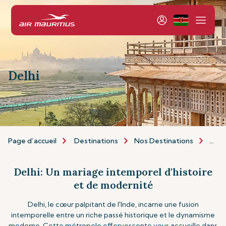
Delhi
Page d’accueil
Destinations
Nos Destinations
Asie 
Delhi: Un mariage intemporel d'histoire
et de modernité
Delhi, le cœur palpitant de l'Inde, incarne une fusion
intemporelle entre un riche passé historique et le dynamisme
moderne. Cette métropole effervescente vous accueille dans