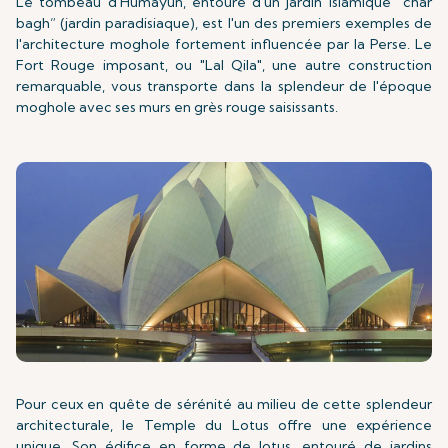
Le tombeau d'Humayun, entouré d'un jardin islamique “char
bagh” (jardin paradisiaque), est l'un des premiers exemples de
l'architecture moghole fortement influencée par la Perse. Le
Fort Rouge imposant, ou "Lal Qila", une autre construction
remarquable, vous transporte dans la splendeur de l'époque
moghole avec ses murs en grès rouge saisissants.
Pour ceux en quête de sérénité au milieu de cette splendeur
architecturale, le Temple du Lotus offre une expérience
unique. Son édifice en forme de lotus, entouré de jardins