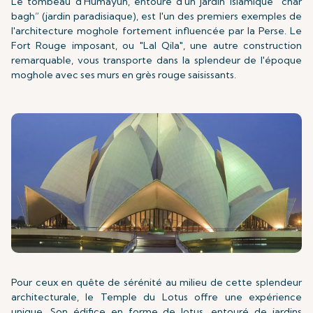
Le tombeau d'Humayun, entouré d'un jardin islamique “char
bagh” (jardin paradisiaque), est l'un des premiers exemples de
l'architecture moghole fortement influencée par la Perse. Le
Fort Rouge imposant, ou "Lal Qila", une autre construction
remarquable, vous transporte dans la splendeur de l'époque
moghole avec ses murs en grès rouge saisissants.
Pour ceux en quête de sérénité au milieu de cette splendeur
architecturale, le Temple du Lotus offre une expérience
unique. Son édifice en forme de lotus, entouré de jardins