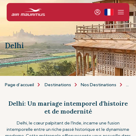
Delhi
Page d’accueil
Destinations
Nos Destinations
Asie 
Delhi: Un mariage intemporel d'histoire
et de modernité
Delhi, le cœur palpitant de l'Inde, incarne une fusion
intemporelle entre un riche passé historique et le dynamisme
moderne. Cette métropole effervescente vous accueille dans