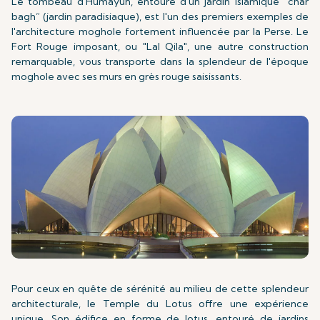
Le tombeau d'Humayun, entouré d'un jardin islamique “char
bagh” (jardin paradisiaque), est l'un des premiers exemples de
l'architecture moghole fortement influencée par la Perse. Le
Fort Rouge imposant, ou "Lal Qila", une autre construction
remarquable, vous transporte dans la splendeur de l'époque
moghole avec ses murs en grès rouge saisissants.
Pour ceux en quête de sérénité au milieu de cette splendeur
architecturale, le Temple du Lotus offre une expérience
unique. Son édifice en forme de lotus, entouré de jardins