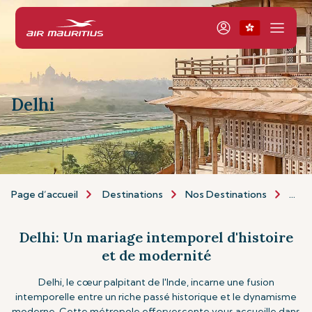
Delhi
Page d’accueil
Destinations
Nos Destinations
Asie 
Delhi: Un mariage intemporel d'histoire
et de modernité
Delhi, le cœur palpitant de l'Inde, incarne une fusion
intemporelle entre un riche passé historique et le dynamisme
moderne. Cette métropole effervescente vous accueille dans