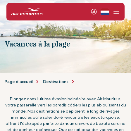
Vacances à la plage
Page d’accueil
Destinations
Types de Vacances
Va
Plongez dans l'ultime évasion balnéaire avec Air Mauritius,
votre passerelle vers les paradis côtiers les plus éblouissants du
monde. Nos destinations se déploient le long de rivages
immaculés où le soleil doré rencontre les eaux turquoise,
offrant l'échappée parfaite dans un univers de beauté sereine
et de bonheur océanique. Que ce soit pour des vacances en