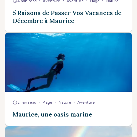
•
•
•
•
4 min read
Aventure
Aventure
Plage
Nature
5 Raisons de Passer Vos Vacances de
Décembre à Maurice
•
•
•
2 min read
Plage
Nature
Aventure
Maurice, une oasis marine