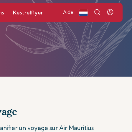
ns
Kestrelflyer
Aide
yage
anifier un voyage sur Air Mauritius